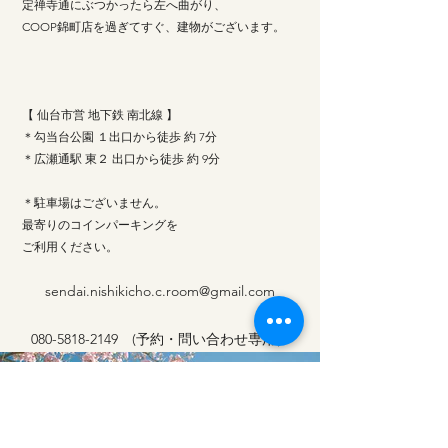
定禅寺通にぶつかったら左へ曲がり、
COOP錦町店を過ぎてすぐ、建物がございます。
【 仙台市営 地下鉄 南北線 】
＊勾当台公園 １出口から徒歩 約 7分
＊広瀬通駅 東２ 出口から徒歩 約 9分
＊駐車場はございません。
最寄りのコインパーキングを
ご利用ください。
sendai.nishikicho.c.room@gmail.com
080-5818-2149
(予約・問い合わせ専用）