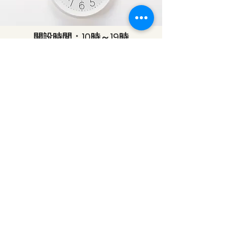
開設時間：10時～19時
時間と曜日を固定した完全予約制です。
​曜日や時間帯はご相談に応じます。
問い合わせフォーム・お電話にてお問い
合わせください。
＊お仕事や学校等のご都合で上記時間で
の来室が難しい場合、
9時からの面接開始と夜間帯について
ご要望がある場合はご相談ください。
＊10時以前の面接開始と、18時以降、
土日は
既定の料金にプラス1000円